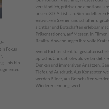
verständlich, präzise und emotional an
unsere 3D-Artists an. Sie modellieren
entwickeln Szenen und schaffen digital
sichtbar und Botschaften erlebbar mac
Präsentationen, auf Messen, in Filmen
Reality-Anwendungen ihre volle Kraft e
D-
ein Fokus
Svend Richter steht für gestalterische P
r,
Sprache. Chris Strohwald verbindet kr
 – bis hin
Denken und immersiven Ansätzen. Geme
 Augmented
Tiefe und Ausdruck. Aus Konzepten we
werden Bilder, aus Botschaften werden 
Wiedererkennungswert.