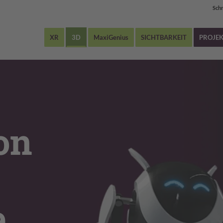
Sch
XR
3D
MaxiGenius
SICHTBARKEIT
PROJEK
on
,