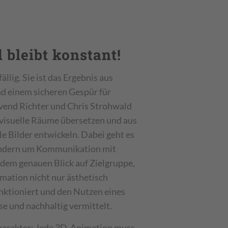
 bleibt konstant!
llig. Sie ist das Ergebnis aus
d einem sicheren Gespür für
Svend Richter und Chris Strohwald
n visuelle Räume übersetzen und aus
le Bilder entwickeln. Dabei geht es
sondern um Kommunikation mit
t dem genauen Blick auf Zielgruppe,
mation nicht nur ästhetisch
nktioniert und den Nutzen eines
e und nachhaltig vermittelt.
harakter: Jede 3D-Animation muss