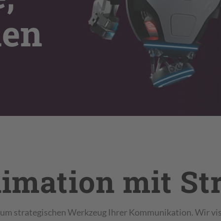
nen
e
e 3D-
äufe und
imation mit Str
 Produkte
 Vertrieb,
zum strategischen Werkzeug Ihrer Kommunikation. Wir vis