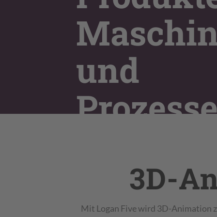
Maschi
und
Prozess
Logan Five entwickelt hochwertig
Animationen, die Funktionen, Abl
3D-An
selbst unsichtbare Vorteile Ihrer
verständlich sichtbar machen – für
Messe, Website und technische
Mit Logan Five wird 3D-Animation 