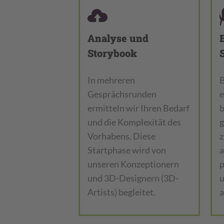
Analyse und
Storybook
In mehreren
B
Gesprächsrunden
e
ermitteln wir Ihren Bedarf
b
und die Komplexität des
g
Vorhabens. Diese
z
Startphase wird von
a
unseren Konzeptionern
p
und 3D-Designern (3D-
Artists) begleitet.
a