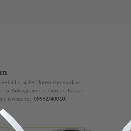
on
ive ist Ihr agiles Unternehmen, dass
kurze Anfrage genügt. Gerne schätzen
er ein Angebot:
09562/40010
.