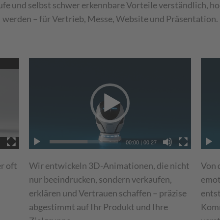
ufe und selbst schwer erkennbare Vorteile verständlich, 
werden – für Vertrieb, Messe, Website und Präsentation.
IE!
00:00
|
00:27
r oft
Wir entwickeln 3D-Animationen, die nicht
Von 
nur beeindrucken, sondern verkaufen,
emot
erklären und Vertrauen schaffen – präzise
ents
abgestimmt auf Ihr Produkt und Ihre
Komm