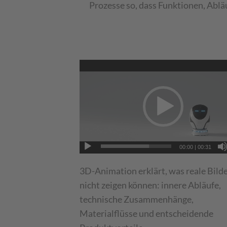
Kommunikation.
Prozesse so, dass Funktionen, Ablä
EIN MS TEAMS MEETING IST VORBEREITET FÜR S
00:00
|
00:31
3D-Animation erklärt, was reale Bilde
nicht zeigen können: innere Abläufe,
technische Zusammenhänge,
Materialflüsse und entscheidende