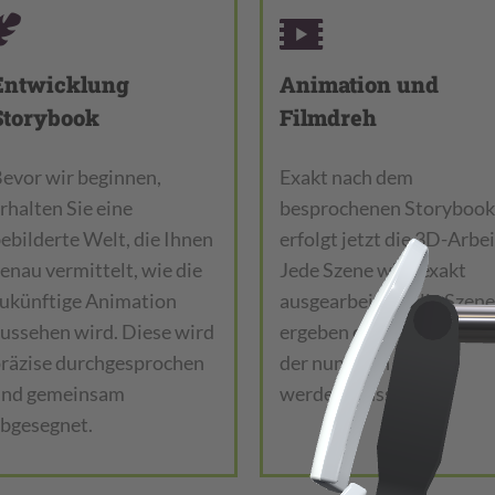
Entwicklung
Animation und
Storybook
Filmdreh
evor wir beginnen,
Exakt nach dem
rhalten Sie eine
besprochenen Storybook
ebilderte Welt, die Ihnen
erfolgt jetzt die 3D-Arbei
enau vermittelt, wie die
Jede Szene wird exakt
ukünftige Animation
ausgearbeitet. Alle Szen
ussehen wird. Diese wird
ergeben den fertigen Film
räzise durchgesprochen
der nun noch vertont
und gemeinsam
werden muss.
bgesegnet.