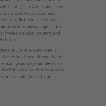
schlussfähig sein. Genau hier setzen
 Formen, gestalten Bewegungen,
e Welten, die technische Inhalte
hen. So entstehen Lösungen, die in
, auf Websites oder in Augmented-
ntfalten.
räzision und eine klare visuelle
eative Animation mit innovativem
insam geben sie jeder Idee Form,
rden Erlebnisse, aus Informationen
starke visuelle Auftritte mit