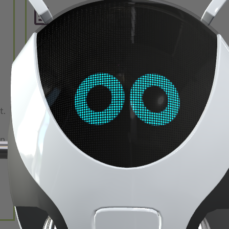
Sprecher, Text und
Finish
Gemeinsam mit unseren
professionellen Partnern
t.
(Sprecher, musikalische
Unterstützung) wird das
en
Finish angelegt. Sie
,
erhalten die Lizenzen, so,
wie diese vereinbart
wurden.