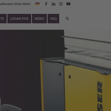
nellkontakt: 09562-40010
TE
LOGAN FIVE
NEWS
FAQ