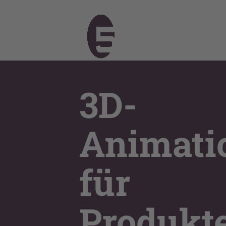
3D-
Animati
für
Produkte