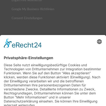
Logan Five Newsletter
Google My Business-Richtlinien
Consent-Einstellungen
NEUIGKEITEN
MaxiGenius 2.0: Jetzt zuschlagen, den Logan
erwerben!
6. Juli 2026 - 7:57
MaxiGenius 2.0: Der KI-Assistent für lebendige
Unternehmenskommunikation
4. Juni 2026 - 9:11
Chatbot Erstellung mit MaxiGenius 2.0 – KI-Chatbot