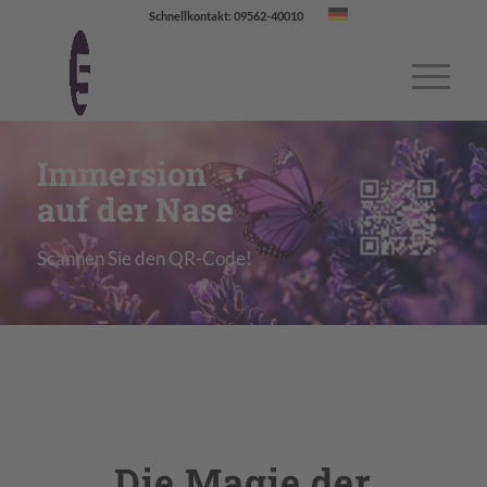
Schnellkontakt: 09562-40010
Immersion
auf der Nase
Scannen Sie den QR-Code!
Die Magie der