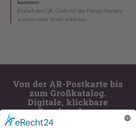
kommen:
Einfach den QR-Code mit der Handy-Kamera
scannen oder direkt anklicken.
Von der AR-Postkarte bis
zum Großkatalog.
Digitale, klickbare
Drucksachen.
Sollten Sie an einem PC oder Laptop sitzen,
können Sie gerne die neue AR-Technik mit Ihrem