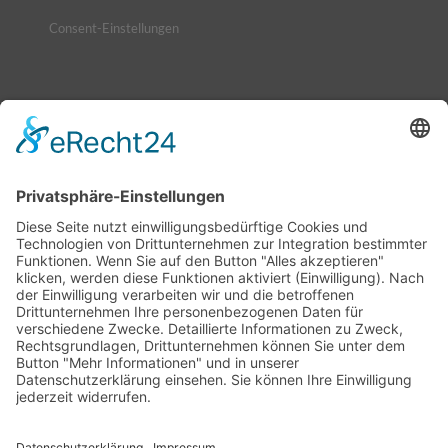
Consent-Einstellungen
NEUIGKEITEN
MaxiGenius 2.0: Jetzt zuschlagen, den Logan
erwerben!
6. Juli 2026 - 7:57
MaxiGenius 2.0: Der KI-Assistent für lebendige
Unternehmenskommunikation
4. Juni 2026 - 9:11
Chatbot Erstellung mit MaxiGenius 2.0 – KI-Chatbot
für Unternehmen
29. April 2026 - 11:53