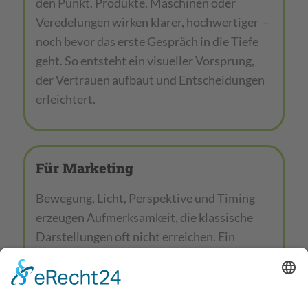
den Punkt. Produkte, Maschinen oder
Veredelungen wirken klarer, hochwertiger –
noch bevor das erste Gespräch in die Tiefe
geht. So entsteht ein visueller Vorsprung,
der Vertrauen aufbaut und Entscheidungen
erleichtert.
Für Marketing
Bewegung, Licht, Perspektive und Timing
erzeugen Aufmerksamkeit, die klassische
Darstellungen oft nicht erreichen. Ein
starkes Showreel verdichtet Botschaften zu
einem prägnanten Markenerlebnis und
macht sichtbar, was Ihre Qualität besonders