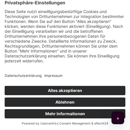
macht.
Für Präsentationen
Ob Website, Messe, Pitch oder MS Teams:
Ein Showreel fasst Stärken in wenigen
Sekunden zusammen und schafft einen
professionellen ersten Eindruck. So wird aus
einer Präsentation ein wirkungsvoller
Auftritt, der im Kopf bleibt.
+
So wird aus visueller Inszenierung ein