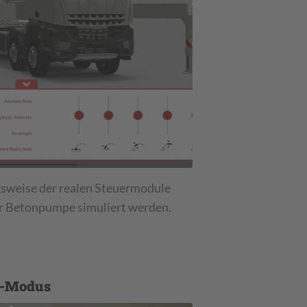
gsweise der realen Steuermodule
er Betonpumpe simuliert werden.
R-Modus