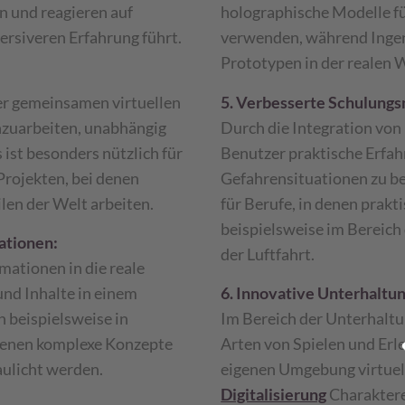
n und reagieren auf
holographische Modelle f
ersiveren Erfahrung führt.
verwenden, während Ingen
Prototypen in der realen 
ner gemeinsamen virtuellen
5. Verbesserte Schulungs
zuarbeiten, unabhängig
Durch die Integration vo
ist besonders nützlich für
Benutzer praktische Erfah
rojekten, bei denen
Gefahrensituationen zu be
len der Welt arbeiten.
für Berufe, in denen prakti
beispielsweise im Bereich
ationen:
der Luftfahrt.
rmationen in die reale
d Inhalte in einem
6. Innovative Unterhaltun
n beispielsweise in
Im Bereich der Unterhaltu
 denen komplexe Konzepte
Arten von Spielen und Erl
aulicht werden.
eigenen Umgebung virtuel
Digitalisierung
Charaktere