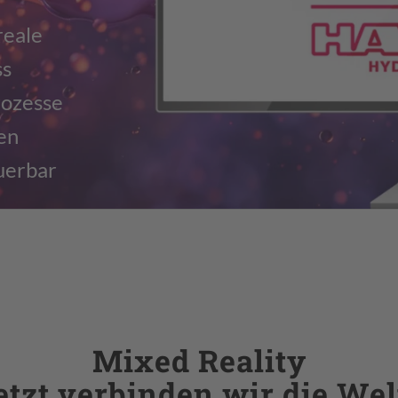
reale
ss
rozesse
ven
uerbar
Mixed Reality
etzt verbinden wir die Wel