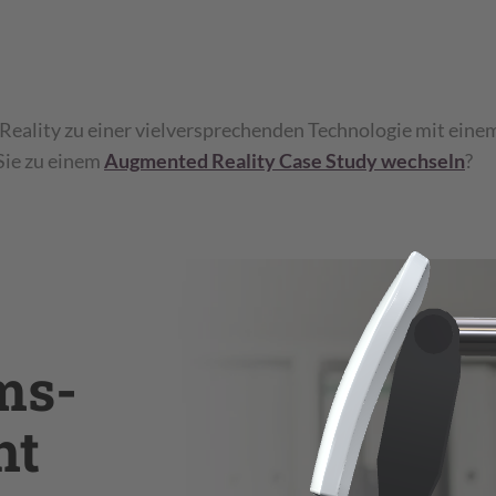
 Reality zu einer vielversprechenden Technologie mit ei
Sie zu einem
Augmented Reality Case Study wechseln
?
ms-
ht