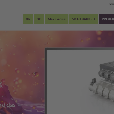
Sch
XR
3D
MaxiGenius
SICHTBARKEIT
PROJEK
ck
rd das