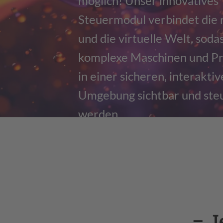
möglich! Unser innovatives
Steuermodul verbindet die 
und die virtuelle Welt, soda
komplexe Maschinen und P
in einer sicheren, interakti
Umgebung sichtbar und ste
werden.
– J