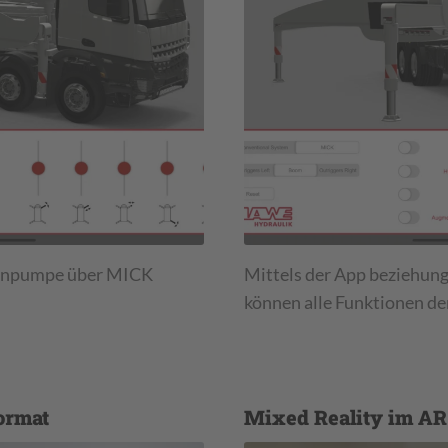
etonpumpe über MICK
Mittels der App beziehun
können alle Funktionen d
ormat
Mixed Reality im A