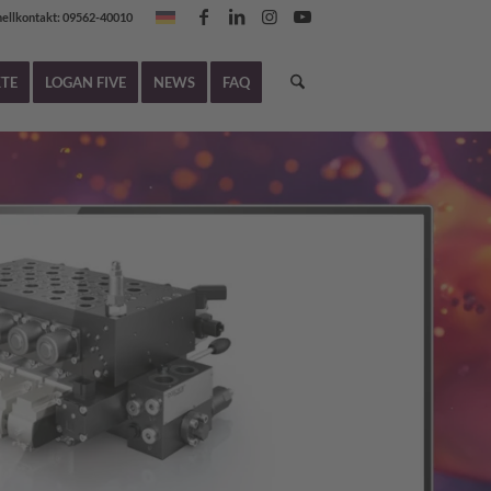
nellkontakt: 09562-40010
TE
LOGAN FIVE
NEWS
FAQ