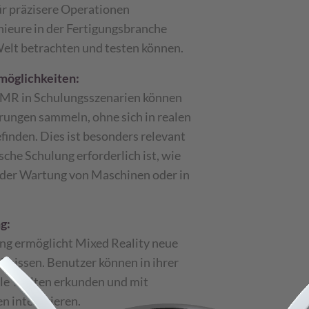
ür präzisere Operationen
ieure in der Fertigungsbranche
Welt betrachten und testen können.
möglichkeiten:
n MR in Schulungsszenarien können
rungen sammeln, ohne sich in realen
finden. Dies ist besonders relevant
sche Schulung erforderlich ist, wie
 der Wartung von Maschinen oder in
g:
ng ermöglicht Mixed Reality neue
ebnissen. Benutzer können in ihrer
le Welten erkunden und mit
n interagieren.