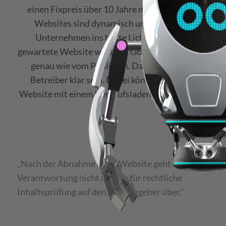
einen Fixpreis über 10 Jahre machen?“ Nein.
Websites sind dynamisch und stellen Ihr
Unternehmen ins beste Licht. Eine nicht
gewartete Website wird von Google verschmäht,
genau wie vom Publikum. Das muss einem
Betreiber klar sein. Dabei könnte man eine
Website mit einem Verkaufsladen vergleichen …
„Nach der Abnahme einer Website geht die
Verantwortung nicht nur die für rechtliche
Inhaltsprüfung auf den Auftraggeber über.“