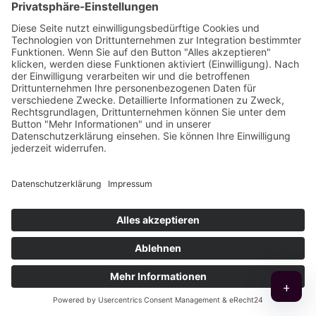
Zustimmung zur Datenverarbeitung
*
Ich stimme zu, dass meine Angaben aus dem
Kontaktformular zur Bearbeitung meiner Anfrage
gemäß Art. 6 Abs. 1 lit. a DSGVO verarbeitet werden
dürfen.
Die Daten werden ausschließlich zur Bearbeitung der Anfrage
verwendet und nach Abschluss gelöscht. Weitere Informationen
finden Sie in der
Datenschutzerklärung
*.
Contact
+
Email
Versenden
*