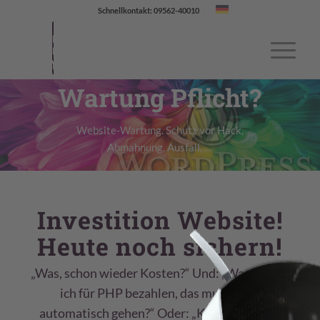
Schnellkontakt: 09562-40010
Wartung Pflicht?
Website-Wartung. Schutz vor Hack,
Abmahnung, Ausfall, …
Investition Website!
Heute noch sichern!
„Was, schon wieder Kosten?“ Und: „Warum soll
ich für PHP bezahlen, das muss doch
automatisch gehen?“ Oder: „Können Sie mir