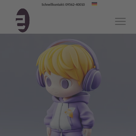
Schnellkontakt: 09562-40010