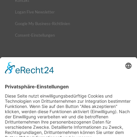
Kontakt
Logan Five Newsletter
Google My Business-Richtlinien
Consent-Einstellungen
NEUIGKEITEN
MaxiGenius 2.0: Jetzt zuschlagen, den Logan
erwerben!
6. Juli 2026 - 7:57
MaxiGenius 2.0: Der KI-Assistent für lebendige
Unternehmenskommunikation
4. Juni 2026 - 9:11