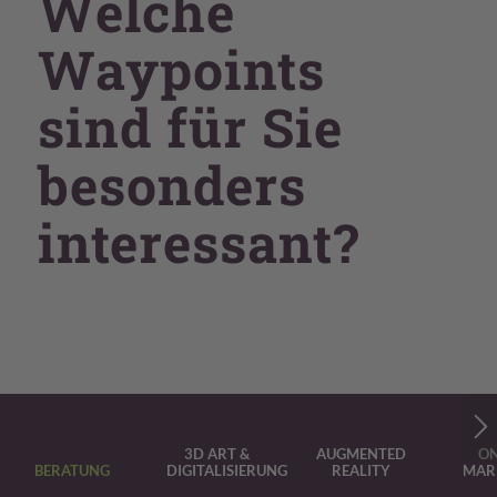
Welche
Waypoints
sind für Sie
besonders
interessant?
3D ART &
AUGMENTED
ON
BERATUNG
DIGITALISIERUNG
REALITY
MAR