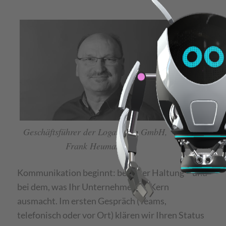
Wir
holen
Sie
dort
ab, wo
Geschäftsführer der Logan Five GmbH,
Frank Heumann
Kommunikation beginnt: bei Ihrer Haltung – und
bei dem, was Ihr Unternehmen im Kern
ausmacht. Im ersten Gespräch (Teams,
telefonisch oder vor Ort) klären wir Ihren Status