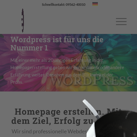
Schnellkontakt: 09562-40010
Wordpress ist für uns die
Nummer 1
Mit einer mehr als 20jährigen Erfahrung in der
Homepagerrstellung geben wir gerne die ein oder andere
Erfahrung weiter. Gesehen aus dem Blickwinkel der
Profis.
Homepage erstellen. Mit
dem Ziel, Erfolg zu haben!
Wir sind professionelle Webdesigner. So richten