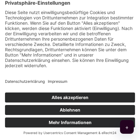
Mobilität der Webseite (Die Seite muss
technisch „
responsive
“ angelegt sein.)
Content Management System (damit die
Homepage selbst gepflegt werden kann.)
SEM (Das Wissen über die Funktionsweise
von Suchmaschinen ist unerlässlich.)
Fotografie (Auch wenn Smartphones gute
Fotos machen, Fotografen können es besser.)
Film (Heute fast unerlässlich, das
Bewegtbild für erfolgreiche Auftritte.)
Online-Shop (Wissen über eCommerce und
Schnittstellen ist erforderlich.)
Newsletter (das CMS-System hat sicherlich
bereits ein Modul an Bord.)
Soziale Medien (Wie kann man den
+
Austausch zwischen den Medien