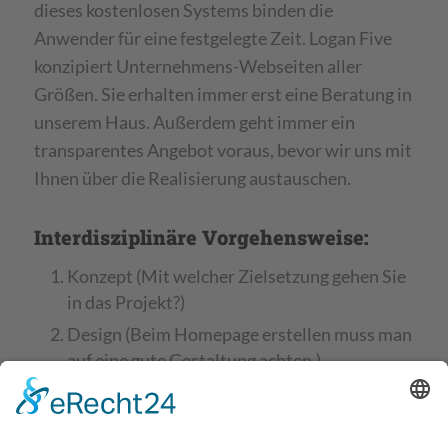
dieses kostenlosen Systems binden die
Anwender für eine festgelegte Zeit. Logan Five
konzipiert Unternehmens-Webseiten aller
Größen. Sie erhalten immer erst eine Beratung in
unserem Haus. Außerdem geht immer ein
transparentes Angebot voraus, bevor wir uns mit
Ihnen über die Realisierung austauschen.
Interdisziplinäre Vorgehensweise:
Konzept (Mit welcher Zielsetzung gehen Sie
in das Projekt?)
Design (Beim Homepage erstellen muss man
auf eine gute Gestaltung achten.)
Ergonomie (Wie führe ich den Kunden durch
die Seite?)