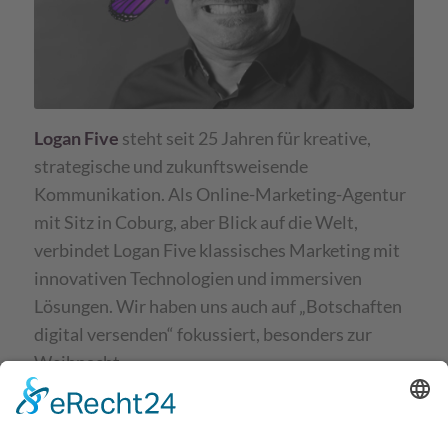
Logan Five
steht seit 25 Jahren für kreative,
strategische und zukunftsweisende
Kommunikation. Als Online-Marketing-Agentur
mit Sitz in Coburg, aber Blick auf die Welt,
verbindet Logan Five klassisches Marketing mit
innovativen Technologien und immersiven
Lösungen. Wir haben uns auch auf „Botschaften
digital versenden“ fokussiert, besonders zur
Weihnacht.
Im Zentrum steht die
Marke
: Corporate Design
bildet das Fundament, auf dem Strategien,