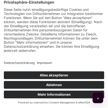
Kampagnen und digitale Erlebnisse entstehen.
Von hier aus entwickelt Logan Five
maßgeschneiderte Konzepte, die exakt auf die
Bedürfnisse der Kunden abgestimmt sind –
immer mit dem Ziel, Lösungen sichtbar und
erlebbar zu machen.
Ein Schwerpunkt liegt auf
Extended Reality (XR)
– also Augmented Reality, WebAR, Virtual
Reality und Mixed Reality. Diese Technologien
nutzt Logan Five, um Ideen immersiv in Szene zu
setzen und neue Formen der
Markenkommunikation zu schaffen. Ergänzend
bietet die Agentur klassische und digitale
Leistungen wie SEO, SEA, Social Media, Web-
+
und App-Entwicklung sowie Inbound- und