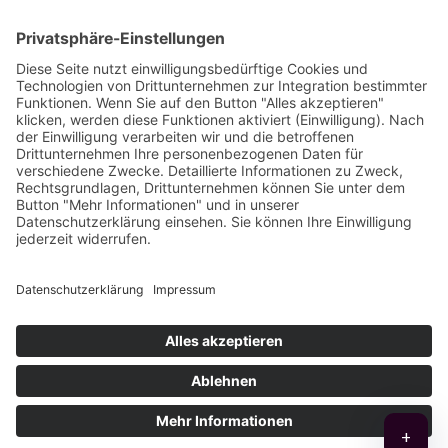
NEUIGKEITEN
MaxiGenius 2.0: Jetzt zuschlagen, den Logan
erwerben!
6. Juli 2026 - 7:57
MaxiGenius 2.0: Der KI-Assistent für lebendige
Unternehmenskommunikation
4. Juni 2026 - 9:11
Chatbot Erstellung mit MaxiGenius 2.0 – KI-Chatbot
für Unternehmen
29. April 2026 - 11:53
© Copyright 2026 - Logan Five GmbH
+