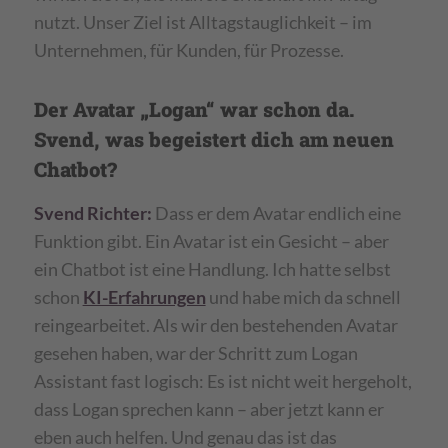
nutzt. Unser Ziel ist Alltagstauglichkeit – im
Unternehmen, für Kunden, für Prozesse.
Der Avatar „Logan“ war schon da.
Svend, was begeistert dich am neuen
Chatbot?
Svend Richter:
Dass er dem Avatar endlich eine
Funktion gibt. Ein Avatar ist ein Gesicht – aber
ein Chatbot ist eine Handlung. Ich hatte selbst
schon
KI-Erfahrungen
und habe mich da schnell
reingearbeitet. Als wir den bestehenden Avatar
gesehen haben, war der Schritt zum Logan
Assistant fast logisch: Es ist nicht weit hergeholt,
dass Logan sprechen kann – aber jetzt kann er
eben auch helfen. Und genau das ist das