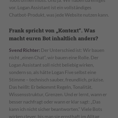
Tools öffnen muss. Und ja: Wir haben da einiges
vor. Logan Assistant ist ein vollständiges
Chatbot-Produkt, was jede Website nutzen kann.
Frank spricht von „Kontext“. Was
macht euren Bot inhaltlich anders?
Svend Richter:
Der Unterschied ist: Wir bauen
nicht „einen Chat“, wir bauen eine Rolle. Der
Logan Assistant soll nicht beliebig wirken,
sondern so, als hätte Logan Five selbst eine
Stimme – technisch sauber, freundlich, präzise.
Das heißt: Er bekommt Regeln, Tonalität,
Wissensstruktur, Grenzen. Und er lernt, wann er
besser nachfragt oder wann er klar sagt: „Das
kann ich nicht sicher beantworten.“ Viele Bots
wirken clever, bis man sie ernsthaft im Alltag